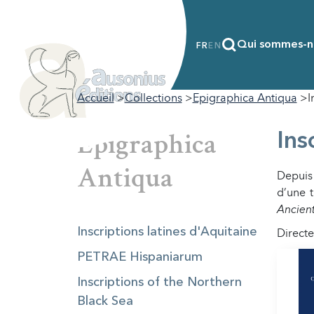
Qui sommes-n
FR
EN
Accueil
Collections
Epigraphica Antiqua
I
Epigraphica
Ins
Antiqua
Depuis 
d’une 
Ancient
Inscriptions latines d'Aquitaine
Directe
PETRAE Hispaniarum
Inscriptions of the Northern
Black Sea