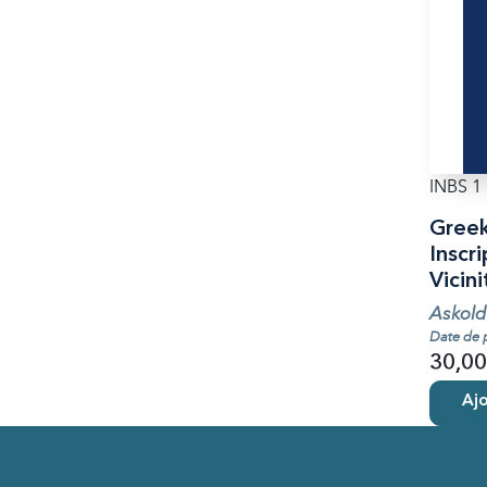
INBS 1
Greek
Inscri
Vicini
Askold
Date de 
30,00
Ajo