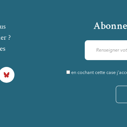
Abonne
us
er ?
es
Bluesky
en cochant cette case j'acc