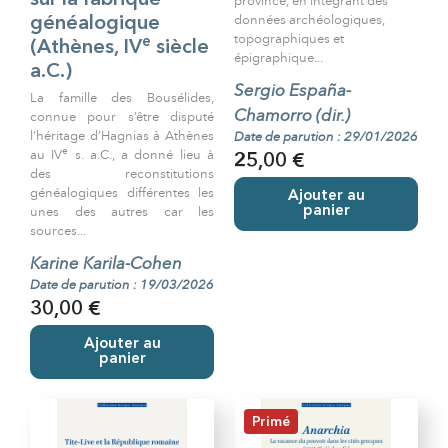
sur la fabrique
province, en intégrant des
données archéologiques,
généalogique
topographiques et
e
(Athènes, IV
siècle
épigraphique...
a.C.)
Sergio España-
La famille des Bousélides,
Chamorro (dir.)
connue pour s’être disputé
l’héritage d’Hagnias à Athènes
Date de parution : 29/01/2026
e
au IV
s. a.C., a donné lieu à
25,00 €
des reconstitutions
généalogiques différentes les
Ajouter au
unes des autres car les
panier
sources...
Karine Karila-Cohen
Date de parution : 19/03/2026
30,00 €
Ajouter au
panier
Primé