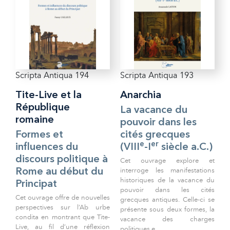
Scripta Antiqua 194
Scripta Antiqua 193
Tite-Live et la
Anarchia
République
La vacance du
romaine
pouvoir dans les
Formes et
cités grecques
e
er
influences du
(VIII
-I
siècle a.C.)
discours politique à
Cet ouvrage explore et
interroge les manifestations
Rome au début du
historiques de la vacance du
Principat
pouvoir dans les cités
Cet ouvrage offre de nouvelles
grecques antiques. Celle-ci se
perspectives sur l’Ab urbe
présente sous deux formes, la
condita en montrant que Tite-
vacance des charges
Live, au fil d’une réflexion
politiques e...