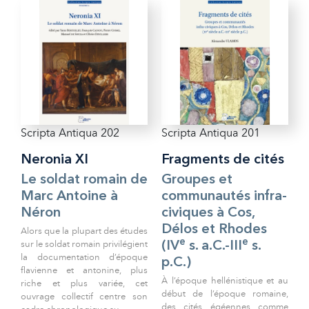
Scripta Antiqua 202
Scripta Antiqua 201
Neronia XI
Fragments de cités
Le soldat romain de
Groupes et
Marc Antoine à
communautés infra-
Néron
civiques à Cos,
Délos et Rhodes
Alors que la plupart des études
e
e
sur le soldat romain privilégient
(IV
s. a.C.-III
s.
la documentation d’époque
p.C.)
flavienne et antonine, plus
À l’époque hellénistique et au
riche et plus variée, cet
début de l’époque romaine,
ouvrage collectif centre son
des cités égéennes comme