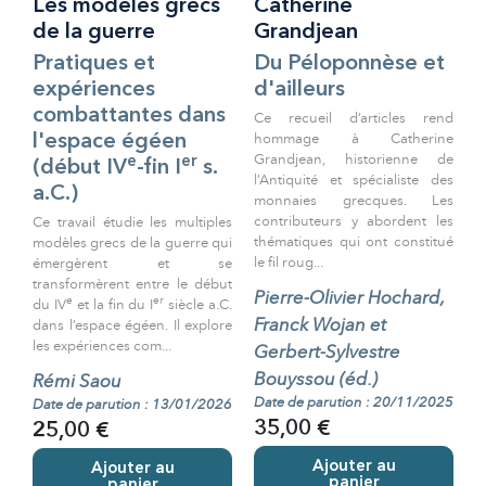
Les modèles grecs
Catherine
de la guerre
Grandjean
Pratiques et
Du Péloponnèse et
expériences
d'ailleurs
combattantes dans
Ce recueil d’articles rend
hommage à Catherine
l'espace égéen
Grandjean, historienne de
e
er
(début IV
-fin I
s.
l’Antiquité et spécialiste des
a.C.)
monnaies grecques. Les
contributeurs y abordent les
Ce travail étudie les multiples
thématiques qui ont constitué
modèles grecs de la guerre qui
le fil roug...
émergèrent et se
transformèrent entre le début
Pierre-Olivier Hochard,
e
er
du IV
et la fin du I
siècle a.C.
Franck Wojan et
dans l’espace égéen. Il explore
les expériences com...
Gerbert-Sylvestre
Bouyssou (éd.)
Rémi Saou
Date de parution : 20/11/2025
Date de parution : 13/01/2026
35,00 €
25,00 €
Ajouter au
Ajouter au
panier
panier