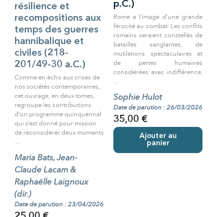
p.C.)
résilience et
Rome a l’image d’une grande
recompositions aux
férocité au combat. Les conflits
temps des guerres
romains seraient constellés de
hannibalique et
batailles sanglantes, de
civiles (218-
mutilations spectaculaires et
de pertes humaines
201/49-30 a.C.)
considérées avec indifférence.
Comme en écho aux crises de
...
nos sociétés contemporaines,
cet ouvrage, en deux tomes,
Sophie Hulot
regroupe les contributions
Date de parution : 26/03/2026
d’un programme quinquennal
35,00 €
qui s’est donné pour mission
de reconsidérer deux moments
Ajouter au
...
panier
Maria Bats, Jean-
Claude Lacam &
Raphaëlle Laignoux
(dir.)
Date de parution : 23/04/2026
25,00 €