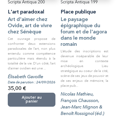
Scripta Antiqua 200
Scripta Antiqua 199
L'art paradoxal
Place publique
Art d'aimer chez
Le paysage
Ovide, art de vivre
épigraphique du
chez Sénèque
forum et de l'agora
dans le monde
Cet ouvrage propose de
confronter deux extensions
romain
paradoxales de l’art, non plus
L’étude des inscriptions est
entendu comme compétence
devenue inséparable de leur
particulière mais étendu à la
mise en contexte
totalité de la vie. D’un côté, l’art
archéologique. Lieu
d’aimer ovidien est une ...
stratégique au coeur de la cité,
scène de ses jeux de pouvoir et
Élisabeth Gavoille
de ses enjeux de mémoire, la
Date de parution : 24/09/2026
place pub...
35,00 €
Nicolas Mathieu,
Ajouter au
François Chausson,
panier
Jean-Marc Mignon &
Benoît Rossignol (éd.)