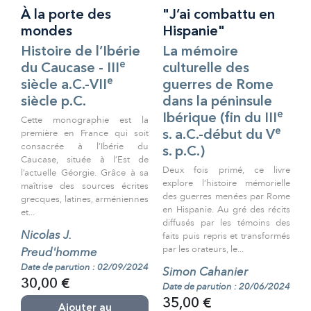
À la porte des
"J’ai combattu en
mondes
Hispanie"
Histoire de l’Ibérie
La mémoire
e
du Caucase - III
culturelle des
e
siècle a.C.-VII
guerres de Rome
siècle p.C.
dans la péninsule
e
Ibérique (fin du III
Cette monographie est la
e
première en France qui soit
s. a.C.-début du V
consacrée à l’Ibérie du
s. p.C.)
Caucase, située à l’Est de
Deux fois primé, ce livre
l’actuelle Géorgie. Grâce à sa
explore l’histoire mémorielle
maîtrise des sources écrites
des guerres menées par Rome
grecques, latines, arméniennes
en Hispanie. Au gré des récits
et...
diffusés par les témoins des
Nicolas J.
faits puis repris et transformés
par les orateurs, le...
Preud'homme
Date de parution : 02/09/2024
Simon Cahanier
30,00 €
Date de parution : 20/06/2024
35,00 €
Ajouter au