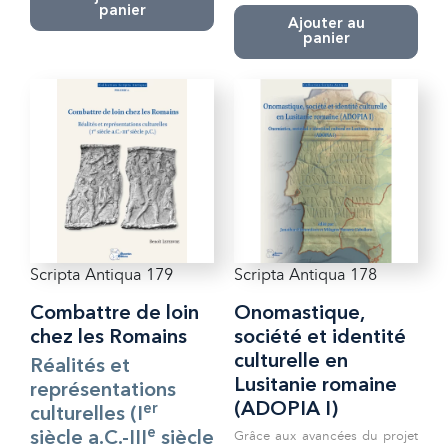
panier
Ajouter au
panier
Scripta Antiqua 179
Scripta Antiqua 178
Combattre de loin
Onomastique,
chez les Romains
société et identité
culturelle en
Réalités et
Lusitanie romaine
représentations
(ADOPIA I)
er
culturelles (I
e
Grâce aux avancées du projet
siècle a.C.-III
siècle