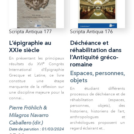
Scripta Antiqua 177
Scripta Antiqua 176
L’épigraphie au
Déchéance et
XXIe siècle
réhabilitation dans
l’Antiquité gréco-
En présentant les principaux
e
résultats du XVI
Congrès
romaine
International d’Épigraphie
Espaces, personnes,
Grecque et Latine, ce livre
objets
constitue une étape
marquante de la réflexion sur
En étudiant différents
une discipline majeure pour la
processus de déchéance et de
connai...
réhabilitation (espaces,
personnes, objets), des
Pierre Fröhlich &
historiens, historiens de l’art,
Milagros Navarro
anthropologues et
Caballero (dir.)
archéologues proposent un
regard éclairant et...
Date de parution : 01/03/2024