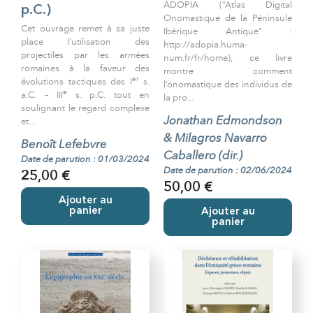
ADOPIA (“Atlas Digital
p.C.)
Onomastique de la Péninsule
Cet ouvrage remet à sa juste
Ibérique Antique” :
place l’utilisation des
http://adopia.huma-
projectiles par les armées
num.fr/fr/home), ce livre
romaines à la faveur des
montre comment
er
évolutions tactiques des I
s.
l’onomastique des individus de
e
a.C. – III
s. p.C. tout en
la pro...
soulignant le regard complexe
Jonathan Edmondson
et...
& Milagros Navarro
Benoît Lefebvre
Caballero (dir.)
Date de parution : 01/03/2024
Date de parution : 02/06/2024
25,00 €
50,00 €
Ajouter au
panier
Ajouter au
panier