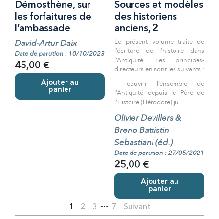
Démosthène, sur
Sources et modèles
les forfaitures de
des historiens
l’ambassade
anciens, 2
Le présent volume traite de
David-Artur Daix
l’écriture de l’histoire dans
Date de parution : 10/10/2023
l’Antiquité. Les principes-
45,00 €
directeurs en sont les suivants :
Ajouter au
– couvrir l’ensemble de
panier
l’Antiquité depuis le Père de
l’Histoire (Hérodote) ju...
Olivier Devillers &
Breno Battistin
Sebastiani (éd.)
Date de parution : 27/05/2021
25,00 €
Ajouter au
panier
…
1
2
3
7
Suivant