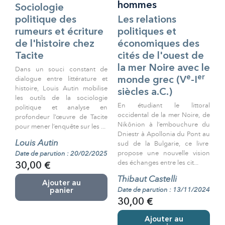
hommes
Sociologie
politique des
Les relations
rumeurs et écriture
politiques et
de l'histoire chez
économiques des
Tacite
cités de l'ouest de
la mer Noire avec le
Dans un souci constant de
e
er
dialogue entre littérature et
monde grec (V
-I
histoire, Louis Autin mobilise
siècles a.C.)
les outils de la sociologie
En étudiant le littoral
politique et analyse en
occidental de la mer Noire, de
profondeur l’œuvre de Tacite
Nikônion à l’embouchure du
pour mener l’enquête sur les ...
Dniestr à Apollonia du Pont au
Louis Autin
sud de la Bulgarie, ce livre
propose une nouvelle vision
Date de parution : 20/02/2025
des échanges entre les cit...
30,00 €
Thibaut Castelli
Ajouter au
Date de parution : 13/11/2024
panier
30,00 €
Ajouter au