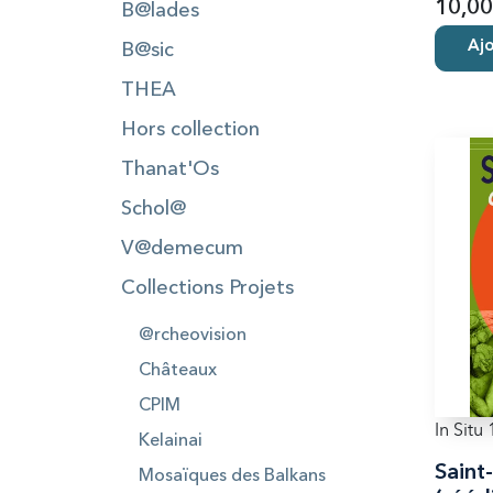
10,00
B@lades
Ajo
B@sic
THEA
Hors collection
Thanat'Os
Schol@
V@demecum
Collections Projets
@rcheovision
Châteaux
CPIM
In Situ 
Kelainai
Saint
Mosaïques des Balkans