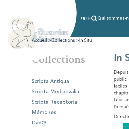
Qui sommes-n
FR
EN
Accueil
Collections
In Situ
Collections
In 
Depuis
public 
Scripta Antiqua
faciles
Scripta Mediaevalia
chapitr
Leur am
Scripta Receptoria
l’acqué
Mémoires
Directe
Dan@