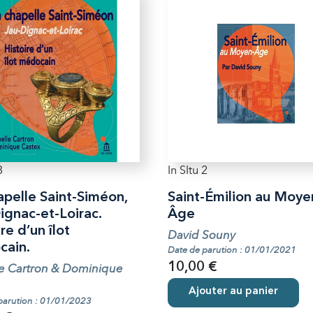
3
In SItu 2
apelle Saint-Siméon,
Saint-Émilion au Moye
ignac-et-Loirac.
Âge
re d’un îlot
David Souny
ain.
Date de parution : 01/01/2021
10,00 €
le Cartron & Dominique
Ajouter au panier
parution : 01/01/2023