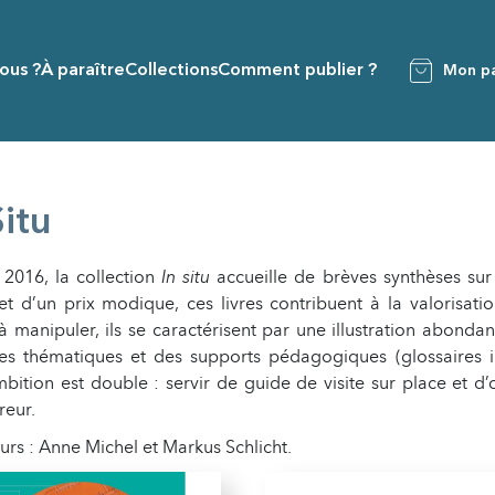
ous ?
À paraître
Collections
Comment publier ?
Mon pa
Situ
 2016, la collection
In situ
accueille de brèves synthèses sur
et d’un prix modique, ces livres contribuent à la valorisatio
 à manipuler, ils se caractérisent par une illustration abond
es thématiques et des supports pédagogiques (glossaires illu
bition est double : servir de guide de visite sur place et 
reur.
urs : Anne Michel et Markus Schlicht.