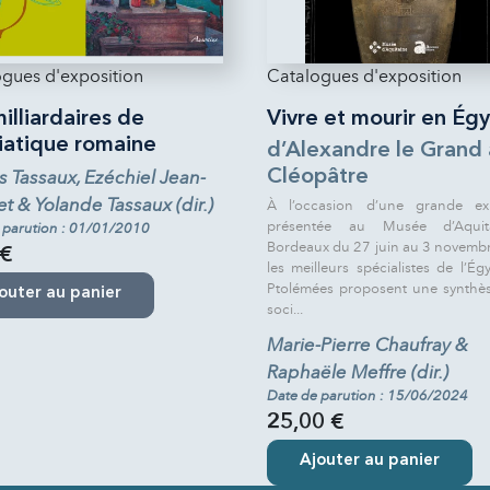
gues d'exposition
Catalogues d'exposition
illiardaires de
Vivre et mourir en Ég
riatique romaine
d’Alexandre le Grand 
s Tassaux, Ezéchiel Jean-
Cléopâtre
t & Yolande Tassaux (dir.)
À l’occasion d’une grande exp
présentée au Musée d’Aqui
 parution : 01/01/2010
Bordeaux du 27 juin au 3 novemb
 €
les meilleurs spécialistes de l’Ég
Ptolémées proposent une synthès
outer au panier
soci...
Marie-Pierre Chaufray &
Raphaële Meffre (dir.)
Date de parution : 15/06/2024
25,00 €
Ajouter au panier