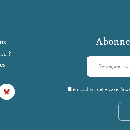
Abonne
us
er ?
es
Bluesky
en cochant cette case j'acc