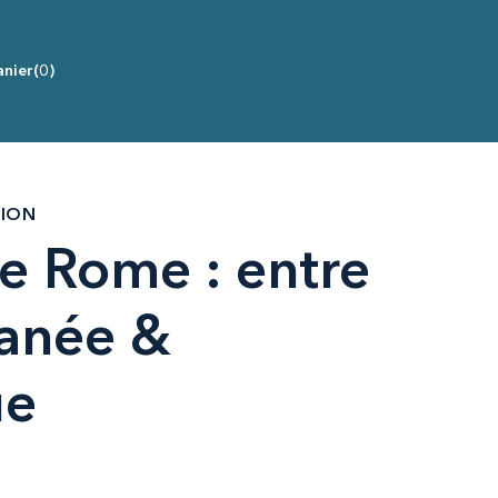
nier
(0)
TION
de Rome : entre
anée &
ue