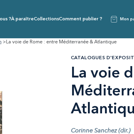
ous ?
À paraître
Collections
Comment publier ?
Mon pa
n
La voie de Rome : entre Méditerranée & Atlantique
CATALOGUES D'EXPOSI
La voie 
Méditerr
Atlantiq
Corinne Sanchez (dir.)