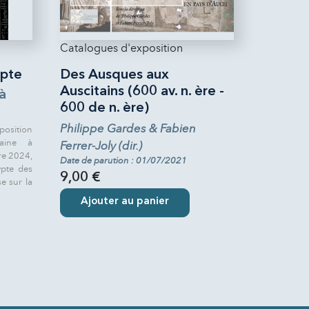
Catalogues d'exposition
ypte
Des Ausques aux
Auscitains (600 av. n. ère -
à
600 de n. ère)
Philippe Gardes & Fabien
osition
taine à
Ferrer-Joly (dir.)
re 2024,
Date de parution : 01/07/2021
ypte des
9,00 €
e sur la
Ajouter au panier