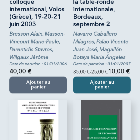
colloque
la table-ronde
international, Volos
internationale,
(Grèce), 19-20-21
Bordeaux,
juin 2003
septembre 2
Bresson Alain, Masson-
Navarro Caballero
Vincourt Marie-Paule,
Milagros, Palao Vicente
Perentidis Stavros,
Juan José, Magallón
Wilgaux Jérôme
Botaya Maria Ángeles
Date de parution : 01/01/2006
Date de parution : 01/01/2007
40,00 €
35,00 €
-25,00 €
10,00 €
Ajouter au
Ajouter au
panier
panier