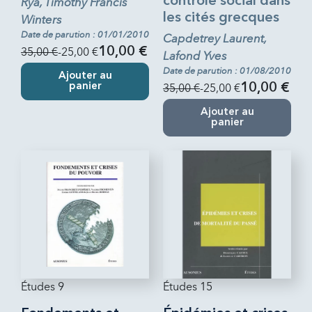
contrôle social dans
Rya, Timothy Francis
les cités grecques
Winters
Date de parution : 01/01/2010
Capdetrey Laurent,
35,00 €
-25,00 €
10,00 €
Lafond Yves
Date de parution : 01/08/2010
Ajouter au
panier
35,00 €
-25,00 €
10,00 €
Ajouter au
panier
Études 9
Études 15