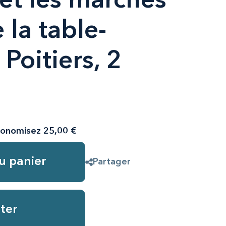
 et les marchés
 la table-
Poitiers, 2
onomisez 25,00 €
u panier
Partager
ter