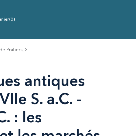
nier
(0)
de Poitiers, 2
es antiques
VIIe S. a.C. -
C. : les