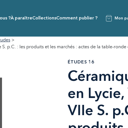
ous ?
À paraître
Collections
Comment publier ?
Mon pa
tudes
 S. p.C. : les produits et les marchés : actes de la table-ronde 
ÉTUDES 16
Céramiqu
en Lycie, 
VIIe S. p.