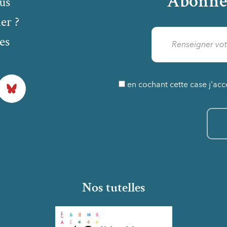
Abonne
us
er ?
es
Bluesky
en cochant cette case j'acc
Nos tutelles