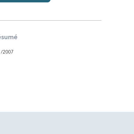
ésumé
1/2007