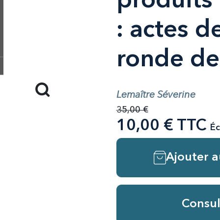
produits
: actes de
ronde de 
Lemaître Séverine
35,00 €
10,00 € TTC
Éc
Ajouter a
Consul