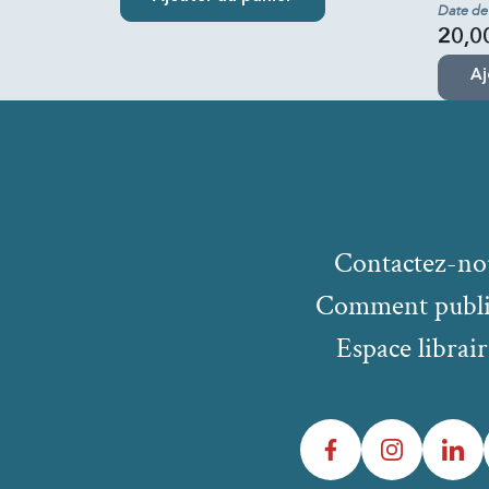
Date de
20,0
Aj
Contactez-no
Comment publi
Espace librair
Facebook
Instagram
LinkedIn