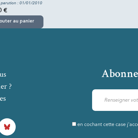
 parution : 01/01/2010
0 €
outer au panier
Abonne
us
er ?
es
Bluesky
en cochant cette case j'acc