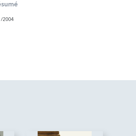
ésumé
1/2004