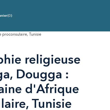
nier
(0)
 proconsulaire, Tunisie
hie religieuse
a, Dougga :
aine d'Afrique
aire, Tunisie