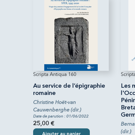
Scripta Antiqua 160
Script
Au service de l’épigraphie
Les 
romaine
l'Occ
Pénin
Christine Hoët-van
Bret
Cauwenberghe (dir.)
Germ
Date de parution : 01/06/2022
25,00 €
Berna
(dir.)
Ajouter au panier