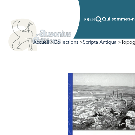
Qui sommes-n
FR
EN
Accueil
Collections
Scripta Antiqua
Topogr