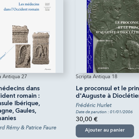
a Antiqua 27
Scripta Antiqua 18
médecins dans
Le proconsul et le pri
ident romain :
d'Auguste à Dioclétie
sule Ibérique,
Frédéric Hurlet
agne, Gaules,
Date de parution : 01/01/2006
anies
30,00 €
rd Rémy & Patrice Faure
Ajouter au panier