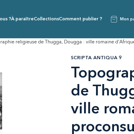
ous ?
À paraître
Collections
Comment publier ?
Mon pa
aphie religieuse de Thugga, Dougga : ville romaine d'Afrique
SCRIPTA ANTIQUA 9
Topograp
de Thugg
ville rom
proconsul