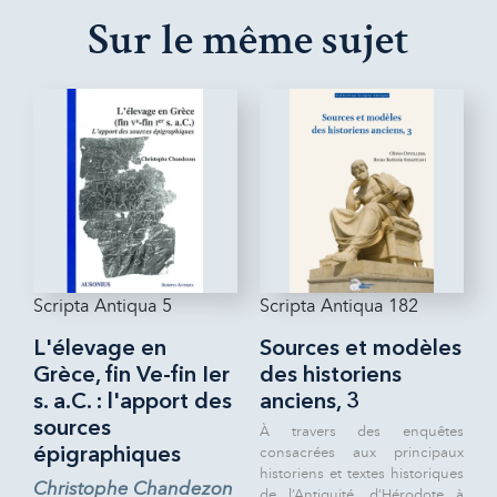
Sur le même sujet
Scripta Antiqua 5
Scripta Antiqua 182
L'élevage en
Sources et modèles
Grèce, fin Ve-fin Ier
des historiens
s. a.C. : l'apport des
anciens, 3
sources
À travers des enquêtes
consacrées aux principaux
épigraphiques
historiens et textes historiques
Christophe Chandezon
de l’Antiquité, d’Hérodote à