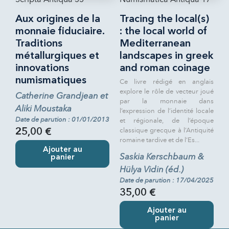
Aux origines de la
Tracing the local(s)
monnaie fiduciaire.
: the local world of
Traditions
Mediterranean
métallurgiques et
landscapes in greek
innovations
and roman coinage
numismatiques
Ce livre rédigé en anglais
explore le rôle de vecteur joué
Catherine Grandjean et
par la monnaie dans
Aliki Moustaka
l’expression de l’identité locale
Date de parution : 01/01/2013
et régionale, de l’époque
classique grecque à l’Antiquité
25,00 €
romaine tardive et de l’Es...
Ajouter au
Saskia Kerschbaum &
panier
Hülya Vidin (éd.)
Date de parution : 17/04/2025
35,00 €
Ajouter au
panier