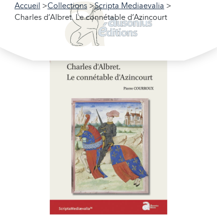
Accueil
Collections
Scripta Mediaevalia
Charles d’Albret. Le connétable d’Azincourt