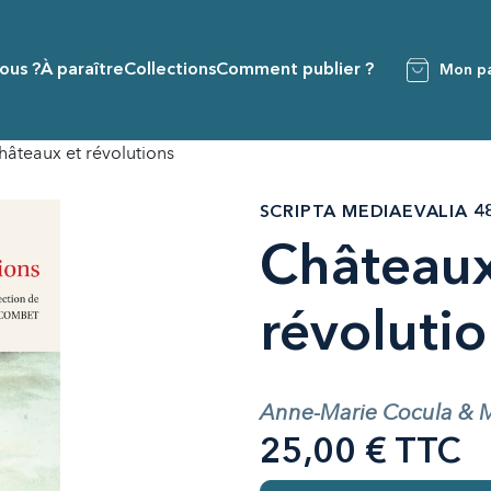
ous ?
À paraître
Collections
Comment publier ?
Mon pa
hâteaux et révolutions
SCRIPTA MEDIAEVALIA 4
Châteaux
révoluti
Anne-Marie Cocula & Mi
25,00 € TTC