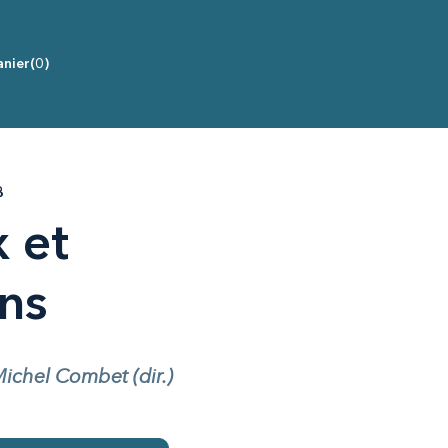
nier
(0)
8
 et
ons
chel Combet (dir.)