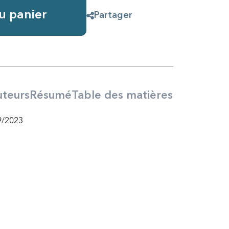
u panier
Partager
teurs
Résumé
Table des matières
9/2023