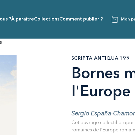
ous ?
À paraître
Collections
Comment publier ?
Mon pa
e
SCRIPTA ANTIQUA 195
Bornes mi
l'Europe
Sergio España-Chamorro
Cet ouvrage collectif propos
romaines de l’Europe romaine