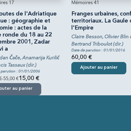
res 17
Mémoires 41
outes de l'Adriatique
Franges urbaines, conf
que : géographie et
territoriaux. La Gaule
mie : actes de la
l'Empire
e ronde du 18 au 22
Claire Besson, Olivier Blin
embre 2001, Zadar
Bertrand Triboulot (dir.)
i a
Date de parution : 01/01/2016
an Čače, Anamarija Kurilić
60,00 €
cis Tassaux (dir.)
Ajouter au panier
 parution : 01/01/2006
€
-55,00 €
15,00 €
outer au panier