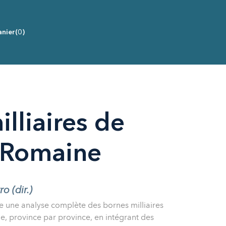
nier
(0)
lliaires de
 Romaine
 (dir.)
e une analyse complète des bornes milliaires
, province par province, en intégrant des