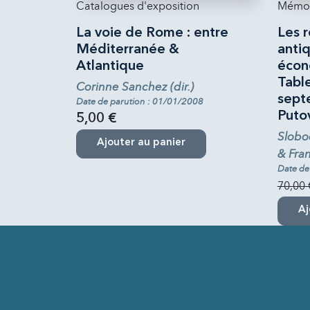
Catalogues d'exposition
Mémoi
La voie de Rome : entre
Les r
Méditerranée &
anti
Atlantique
écono
Tabl
Corinne Sanchez (dir.)
sept
Date de parution : 01/01/2008
Putov
5,00 €
Slobod
Ajouter au panier
& Fran
Date de
70,00 
Aj