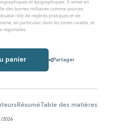
ographiques et épigraphiques. Il remet en
elle des bornes milliaires comme sources
 double rôle de repères pratiques et de
ine, en particulier dans les zones rurales, et
ns régionales.
u panier
Partager
teurs
Résumé
Table des matières
1/2026