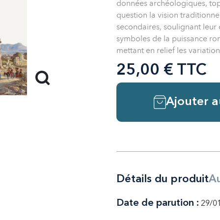
données archéologiques, top
question la vision traditionn
secondaires, soulignant leur
symboles de la puissance roma
mettant en relief les variatio
25,00 € TTC
Ajouter a
Détails du produit
Au
Date de parution :
29/0