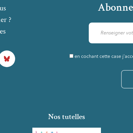
Abonne
us
er ?
es
Bluesky
en cochant cette case j'acc
Nos tutelles