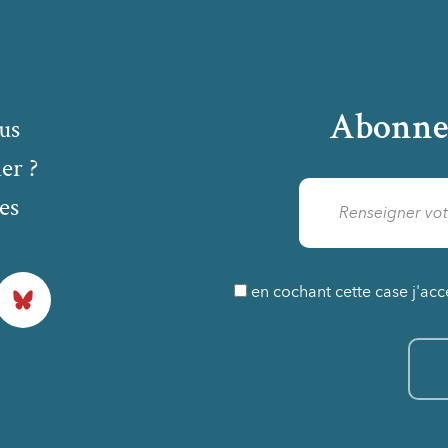
Abonne
us
er ?
es
Bluesky
en cochant cette case j'acc