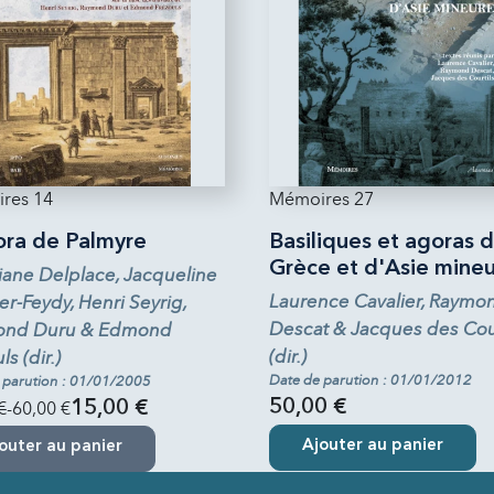
res 14
Mémoires 27
ora de Palmyre
Basiliques et agoras 
Grèce et d'Asie mine
iane Delplace, Jacqueline
Laurence Cavalier, Raymo
r-Feydy, Henri Seyrig,
Descat & Jacques des Cour
ond Duru & Edmond
(dir.)
ls (dir.)
Date de parution : 01/01/2012
 parution : 01/01/2005
50,00 €
€
-60,00 €
15,00 €
Ajouter au panier
outer au panier