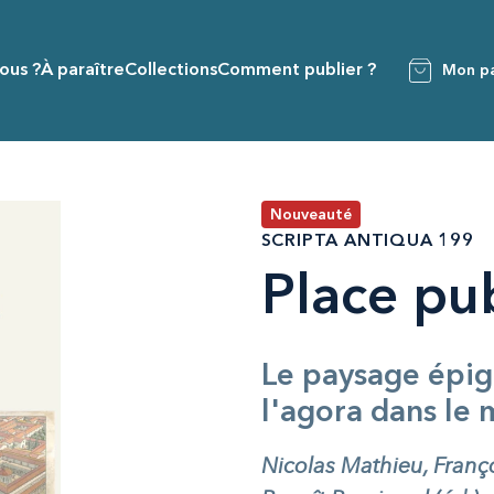
ous ?
À paraître
Collections
Comment publier ?
Mon pa
Nouveauté
SCRIPTA ANTIQUA 199
Place pu
Le paysage épig
l'agora dans le
Nicolas Mathieu, Fran