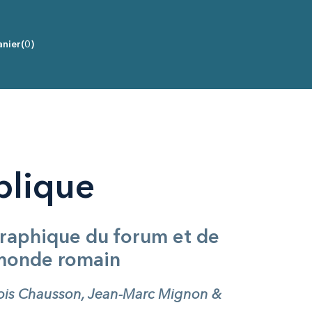
nier
(0)
blique
raphique du forum et de
 monde romain
çois Chausson, Jean-Marc Mignon &