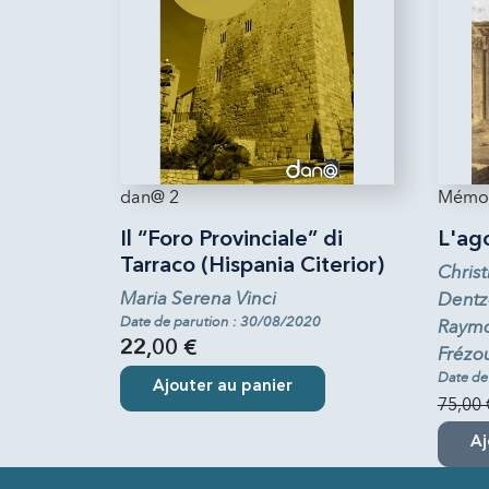
dan@ 2
Mémoi
Il “Foro Provinciale” di
L'ag
Tarraco (Hispania Citerior)
Christ
Maria Serena Vinci
Dentze
Date de parution : 30/08/2020
Raym
22,00 €
Frézou
Date de
Ajouter au panier
75,00 
Aj