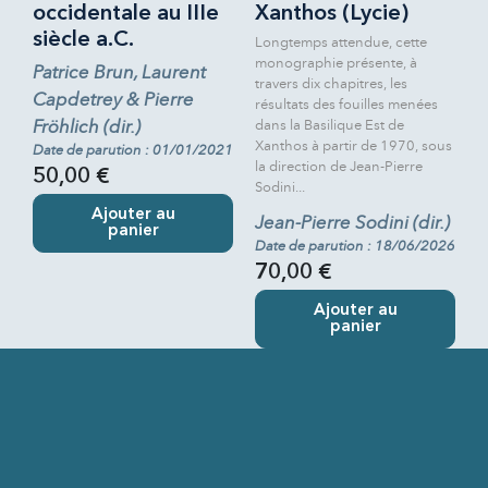
occidentale au IIIe
Xanthos (Lycie)
siècle a.C.
Longtemps attendue, cette
monographie présente, à
Patrice Brun, Laurent
travers dix chapitres, les
Capdetrey & Pierre
résultats des fouilles menées
Fröhlich (dir.)
dans la Basilique Est de
Xanthos à partir de 1970, sous
Date de parution : 01/01/2021
la direction de Jean-Pierre
50,00 €
Sodini...
Ajouter au
Jean-Pierre Sodini (dir.)
panier
Date de parution : 18/06/2026
70,00 €
Ajouter au
panier