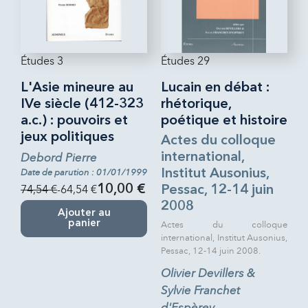
Études 3
Études 29
L'Asie mineure au
Lucain en débat :
IVe siècle (412-323
rhétorique,
a.c.) : pouvoirs et
poétique et histoire
jeux politiques
Actes du colloque
Debord Pierre
international,
Date de parution : 01/01/1999
Institut Ausonius,
74,54 €
-64,54 €
10,00 €
Pessac, 12-14 juin
2008
Ajouter au
panier
Actes du colloque
international, Institut Ausonius,
Pessac, 12-14 juin 2008.
Olivier Devillers &
Sylvie Franchet
d'Espèrey