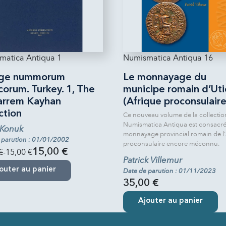
matica Antiqua 1
Numismatica Antiqua 16
oge nummorum
Le monnayage du
orum. Turkey. 1, The
municipe romain d’Ut
rrem Kayhan
(Afrique proconsulaire
ction
Ce nouveau volume de la collectio
Numismatica Antiqua est consacré
 Konuk
monnayage provincial romain de l'
 parution : 01/01/2002
proconsulaire encore méconnu.
€
-15,00 €
15,00 €
Patrick Villemur
outer au panier
Date de parution : 01/11/2023
35,00 €
Ajouter au panier