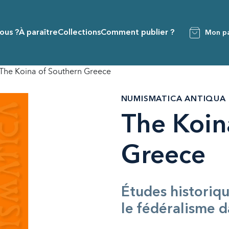
ous ?
À paraître
Collections
Comment publier ?
Mon pa
The Koina of Southern Greece
NUMISMATICA ANTIQUA 
The Koin
Greece
Études historiq
le fédéralisme d