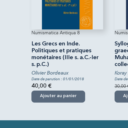
Numismatica Antiqua 8
Numis
Les Grecs en Inde.
Syll
Politiques et pratiques
graec
monétaires (IIIe s. a.C.-Ier
Muha
s. p.C.)
colle
Olivier Bordeaux
Koray
Date de parution : 01/01/2018
Date de
40,00 €
30,00 
Ajouter au panier
Aj