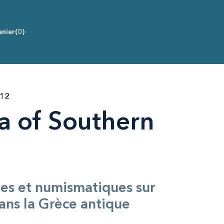
nier
(0)
12
a of Southern
ues et numismatiques sur
ans la Grèce antique