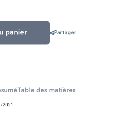
u panier
Partager
ésumé
Table des matières
1/2021