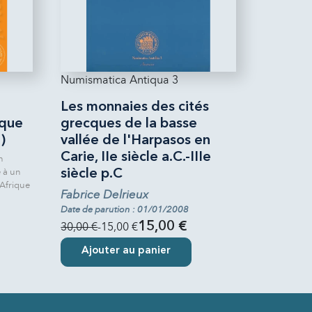
Numismatica Antiqua 3
Les monnaies des cités
ique
grecques de la basse
)
vallée de l'Harpasos en
Carie, IIe siècle a.C.-IIIe
n
 à un
siècle p.C
Afrique
Fabrice Delrieux
Date de parution : 01/01/2008
30,00 €
-15,00 €
15,00 €
Ajouter au panier