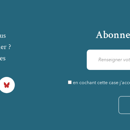
Abonne
us
er ?
es
Bluesky
en cochant cette case j'acc