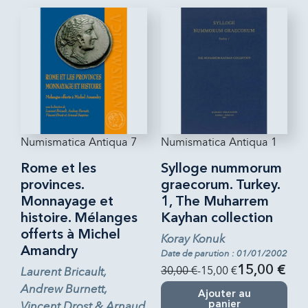
Numismatica Antiqua 7
Numismatica Antiqua 1
Rome et les
Sylloge nummorum
provinces.
graecorum. Turkey.
Monnayage et
1, The Muharrem
histoire. Mélanges
Kayhan collection
offerts à Michel
Koray Konuk
Amandry
Date de parution : 01/01/2002
30,00 €
-15,00 €
15,00 €
Laurent Bricault,
Andrew Burnett,
Ajouter au
Vincent Drost & Arnaud
panier