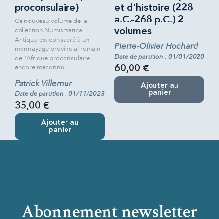
proconsulaire)
et d'histoire (228
a.C.-268 p.C.) 2
Ce nouveau volume de la
collection Numismatica
volumes
Antiqua est consacré à un
Pierre-Olivier Hochard
monnayage provincial romain
Date de parution : 01/01/2020
de l'Afrique proconsulaire
encore méconnu.
60,00 €
Patrick Villemur
Ajouter au
panier
Date de parution : 01/11/2023
35,00 €
Ajouter au
panier
Abonnement newsletter