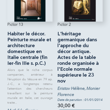
Pictor 13
Pictor 2
Habiter le décor.
L'héritage
Peinturte murale et
germanique dans
architecture
l'approche du
domestique en
décor antique.
Italie centrale (fin
Actes de la table
Ier-fin IIIe s. p.C.)
ronde organisée à
l'Ecole normale
Alors que le riche corpus
campanien, antérieur à
supérieure le 23
l’éruption du Vésuve en 79 ap.
nov
J.-C., a longtemps retenu
Eristov Hélène, Monier
l’attention des chercheurs
travaillant sur la peinture
Florence
murale en Italie, cet ouvrage
Date de parution : 01/01/2014
traite...
30,00 €