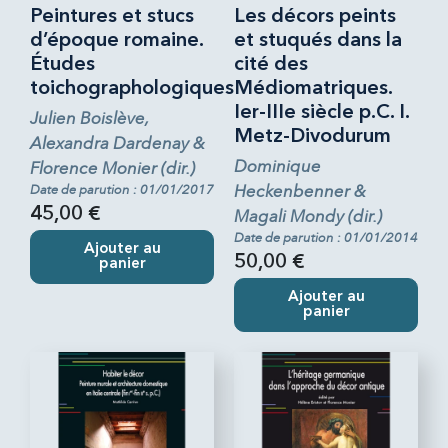
Peintures et stucs
Les décors peints
d’époque romaine.
et stuqués dans la
Études
cité des
toichographologiques
Médiomatriques.
Ier-IIIe siècle p.C. I.
Julien Boislève,
Metz-Divodurum
Alexandra Dardenay &
Dominique
Florence Monier (dir.)
Heckenbenner &
Date de parution : 01/01/2017
45,00 €
Magali Mondy (dir.)
Date de parution : 01/01/2014
Ajouter au
50,00 €
panier
Ajouter au
panier