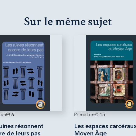
Sur le même sujet
Lun@ 6
PrimaLun@ 15
ruines résonnent
Les espaces carcérau
re de leurs pas
Moyen Âge