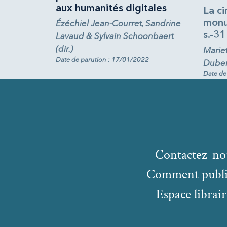
aux humanités digitales
La ci
Ézéchiel Jean-Courret, Sandrine
monu
s.-31
Lavaud & Sylvain Schoonbaert
(dir.)
Marie
Date de parution : 17/01/2022
Dubern
Date de
Contactez-no
Comment publi
Espace librair