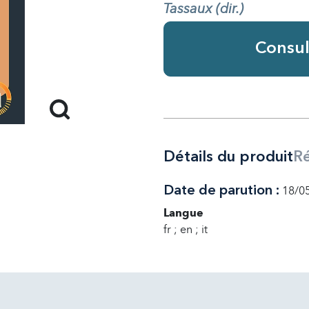
Tassaux (dir.)
Consul
Détails du produit
R
Date de parution :
18/0
Langue
fr ; en ; it