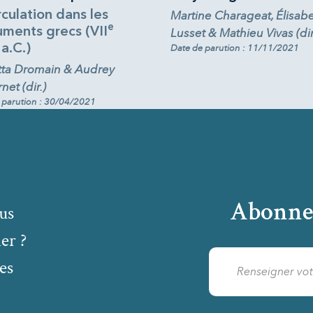
rculation dans les
Martine Charageat, Élisab
e
ments grecs (VII
Lusset & Mathieu Vivas (dir
 a.C.)
Date de parution : 11/11/2021
tta Dromain & Audrey
et (dir.)
 parution : 30/04/2021
Abonne
us
er ?
es