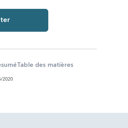
ter
ésumé
Table des matières
5/2020