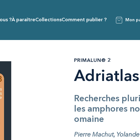
ous ?
À paraître
Collections
Comment publier ?
Mon pa
PRIMALUN@ 2
Adriatlas
Recherches pluri
les amphores no
omaine
Pierre Machut, Yolande