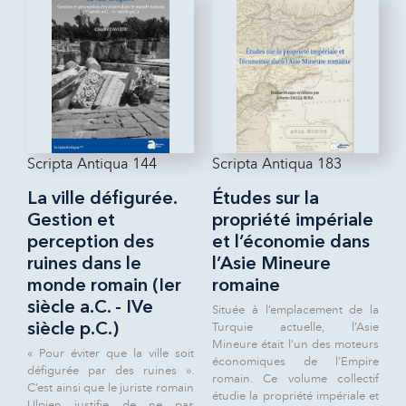
Scripta Antiqua 144
Scripta Antiqua 183
La ville défigurée.
Études sur la
Gestion et
propriété impériale
perception des
et l’économie dans
ruines dans le
l’Asie Mineure
monde romain (Ier
romaine
siècle a.C. - IVe
Située à l’emplacement de la
Turquie actuelle, l’Asie
siècle p.C.)
Mineure était l’un des moteurs
« Pour éviter que la ville soit
économiques de l’Empire
défigurée par des ruines ».
romain. Ce volume collectif
C’est ainsi que le juriste romain
étudie la propriété impériale et
Ulpien justifie de ne pas