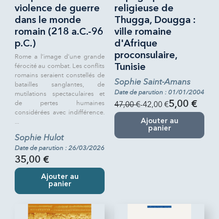
violence de guerre
religieuse de
dans le monde
Thugga, Dougga :
romain (218 a.C.-96
ville romaine
p.C.)
d'Afrique
proconsulaire,
Rome a l’image d’une grande
férocité au combat. Les conflits
Tunisie
romains seraient constellés de
Sophie Saint-Amans
batailles sanglantes, de
Date de parution : 01/01/2004
mutilations spectaculaires et
de pertes humaines
47,00 €
-42,00 €
5,00 €
considérées avec indifférence.
...
Ajouter au
panier
Sophie Hulot
Date de parution : 26/03/2026
35,00 €
Ajouter au
panier