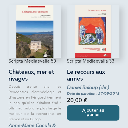
Scripta Mediaevalia 50
Scripta Mediaevalia 33
Châteaux, mer et
Le recours aux
rivages
armes
Depuis trente ans, les
Daniel Baloup (dir.)
Rencontres d’archéologie et
Date de parution : 27/09/2018
d’histoire en Périgord tiennent
20,00 €
le cap qu’elles s’étaient fixé :
offrir au public le plus large le
Ajouter au
meilleur de la recherche, en
panier
France et en Europ...
Anne-Marie Cocula &