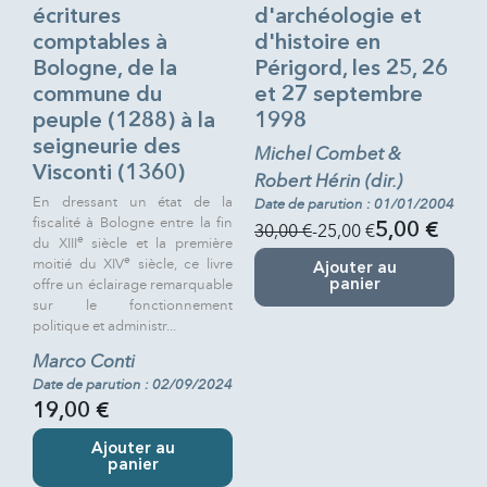
écritures
d'archéologie et
comptables à
d'histoire en
Bologne, de la
Périgord, les 25, 26
commune du
et 27 septembre
peuple (1288) à la
1998
seigneurie des
Michel Combet &
Visconti (1360)
Robert Hérin (dir.)
En dressant un état de la
Date de parution : 01/01/2004
fiscalité à Bologne entre la fin
30,00 €
-25,00 €
5,00 €
e
du XIII
siècle et la première
e
moitié du XIV
siècle, ce livre
Ajouter au
offre un éclairage remarquable
panier
sur le fonctionnement
politique et administr...
Marco Conti
Date de parution : 02/09/2024
19,00 €
Ajouter au
panier