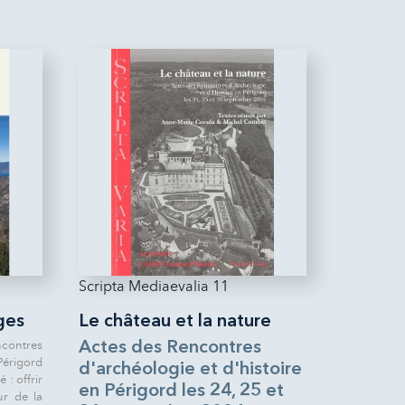
Scripta Mediaevalia 11
ges
Le château et la nature
contres
Actes des Rencontres
Périgord
d'archéologie et d'histoire
é : offrir
en Périgord les 24, 25 et
ur de la