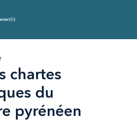
nier
(0)
2
s chartes
iques du
re pyrénéen