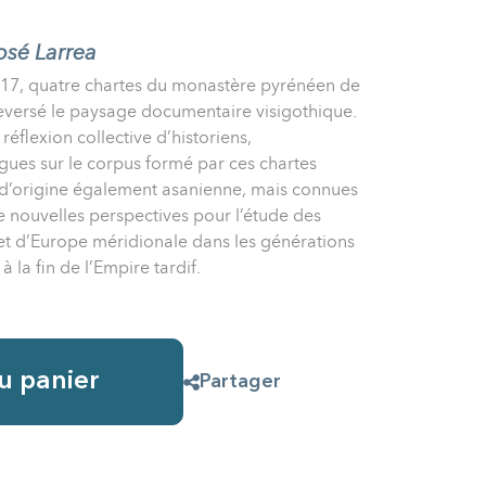
osé Larrea
017, quatre chartes du monastère pyrénéen de
eversé le paysage documentaire visigothique.
éflexion collective d’historiens,
gues sur le corpus formé par ces chartes
 d’origine également asanienne, mais connues
e nouvelles perspectives pour l’étude des
et d’Europe méridionale dans les générations
la fin de l’Empire tardif.
u panier
Partager