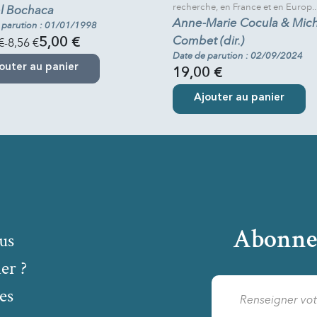
recherche, en France et en Europ..
l Bochaca
Anne-Marie Cocula & Mich
 parution : 01/01/1998
Combet (dir.)
€
-8,56 €
5,00 €
Date de parution : 02/09/2024
outer au panier
19,00 €
Ajouter au panier
Abonne
us
er ?
es