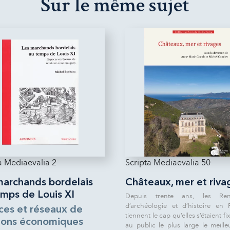
Sur le même sujet
a Mediaevalia 2
Scripta Mediaevalia 50
marchands bordelais
Châteaux, mer et riva
emps de Louis XI
Depuis trente ans, les Ren
d’archéologie et d’histoire en 
ces et réseaux de
tiennent le cap qu’elles s’étaient fix
tions économiques
au public le plus large le meille