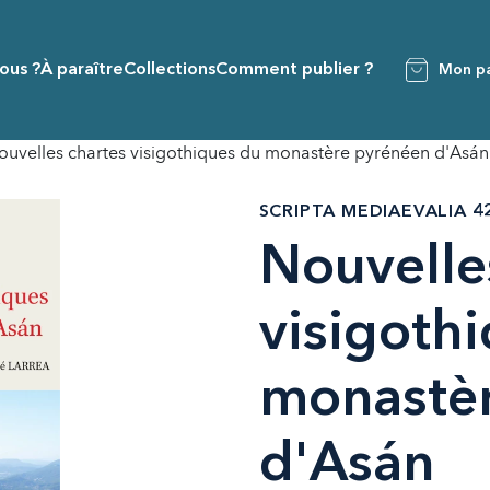
ous ?
À paraître
Collections
Comment publier ?
Mon pa
ouvelles chartes visigothiques du monastère pyrénéen d'Asán
SCRIPTA MEDIAEVALIA 4
Nouvelle
visigoth
monastè
d'Asán