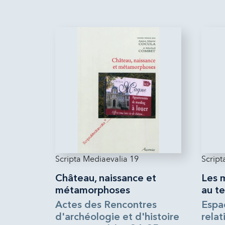
Scripta Mediaevalia 19
Script
Château, naissance et
Les 
métamorphoses
au t
Actes des Rencontres
Espa
d'archéologie et d'histoire
rela