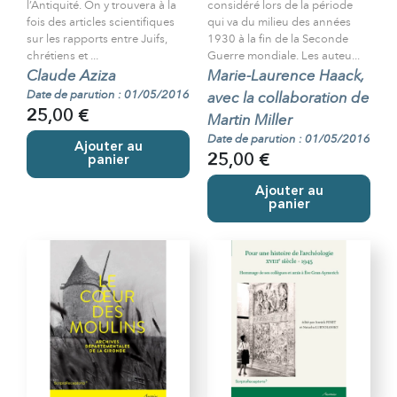
l’Antiquité. On y trouvera à la
considéré lors de la période
fois des articles scientifiques
qui va du milieu des années
sur les rapports entre Juifs,
1930 à la fin de la Seconde
chrétiens et ...
Guerre mondiale. Les auteu...
Claude Aziza
Marie-Laurence Haack,
Date de parution : 01/05/2016
avec la collaboration de
25,00 €
Martin Miller
Date de parution : 01/05/2016
Ajouter au
25,00 €
panier
Ajouter au
panier