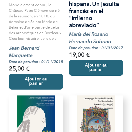
hispana. Un jesuita
Mondialement connu, le
Château Pape Clément est né
francés en el
de la réunion, en 1810, du
“infierno
domaine de Sainte-Marie de
abreviado”
Belair et d’une partie de celui
des archevêques de Bordeaux.
María del Rosario
C’est leur histoire, celle de c...
Hernando Sobrino
Jean Bernard
Date de parution : 01/01/2017
Marquette
19,00 €
Date de parution : 01/11/2018
Ajouter au
25,00 €
panier
Ajouter au
panier