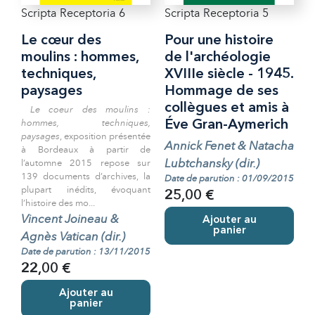
Scripta Receptoria 6
Scripta Receptoria 5
Le cœur des
Pour une histoire
moulins : hommes,
de l'archéologie
techniques,
XVIIIe siècle - 1945.
paysages
Hommage de ses
collègues et amis à
Le coeur des moulins :
hommes, techniques,
Éve Gran-Aymerich
paysages
, exposition présentée
Annick Fenet & Natacha
à Bordeaux à partir de
Lubtchansky (dir.)
l’automne 2015 repose sur
139 documents d’archives, la
Date de parution : 01/09/2015
plupart inédits, évoquant
25,00 €
l’histoire des mo...
Vincent Joineau &
Ajouter au
panier
Agnès Vatican (dir.)
Date de parution : 13/11/2015
22,00 €
Ajouter au
panier