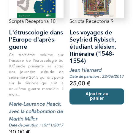
Scripta Receptoria 10
Scripta Receptoria 9
L'étruscologie dans
Les voyages de
l'Europe d'après-
Seyfried Rybisch,
guerre
étudiant silésien.
Itinéraire (1548-
Ce troisième volume sur
l’histoire de l’étruscologie au
1554)
e
XX
siècle présente les actes
Jean Hiernard
des journées d’étude de
Date de parution : 22/06/2017
septembre 2015 qui ont porté
sur la période qui suit la
25,00 €
deuxième guerre mondiale. Il
mon...
Ajouter au
panier
Marie-Laurence Haack,
avec la collaboration de
Martin Miller
Date de parution : 15/11/2017
30,00 €