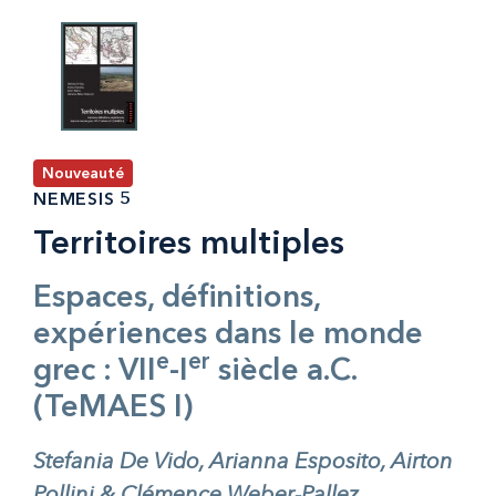
Nouveauté
NEMESIS 5
Territoires multiples
Espaces, définitions,
expériences dans le monde
e
er
grec : VII
-I
siècle a.C.
(TeMAES I)
Stefania De Vido, Arianna Esposito, Airton
Pollini & Clémence Weber-Pallez