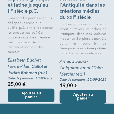
et latine jusqu'au
l'Antiquité dans les
e
II
siècle p.C.
créations médias
e
du xxi
siècle
Comment les poètes antiques,
de l’époque archaïque
Ce livre propose un voyage
e
au
II
s.
p.C., ont-ils représenté
inédit à travers les échos de
les espaces sacrés ? Cet
l’Antiquité dans nos cultures
ouvrage s’attache à mettre en
modernes. Il explore la manière
valeur la spécificité du
dont les sonorités de
traitement poétique des
l’Antiquité sont réinterprétées
sanctua...
dans des médias contempo...
Élisabeth Buchet,
Arnaud Saura-
Pierre-Alain Caltot &
Zielgelmeyer et Claire
Judith Rohman (dir.)
Mercier (éd.)
Date de parution : 13/03/2025
Date de parution : 25/09/2025
25,00 €
19,00 €
Ajouter au
Ajouter au
panier
panier