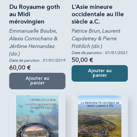
Du Royaume goth
L’Asie mineure
au Midi
occidentale au IIIe
mérovingien
siècle a.C.
Emmanuelle Boube,
Patrice Brun, Laurent
Alexis Corrochano &
Capdetrey & Pierre
Jérôme Hernandez
Fröhlich (dir.)
Date de parution : 01/01/2021
(dir.)
50,00 €
Date de parution : 01/01/2019
60,00 €
Ajouter au
panier
Ajouter au
panier