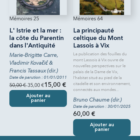
Mémoires 25
Mémoires 64
L' Istrie et la mer :
La principauté
la côte du Parentin
celtique du Mont
dans l'Antiquité
Lassois à Vix
La publication des fouilles du
Marie-Brigitte Carre,
mont Lassois à Vix ouvre de
Vladimir Kovačić &
nouvelles perspectives sur le
Francis Tassaux (dir.)
palais de la Dame de Vix,
Date de parution : 01/01/2011
l’habitat situé au pied de la
citadelle et son environnement,
50,00 €
-35,00 €
15,00 €
connectés aux mondes...
Ajouter au
Bruno Chaume (dir.)
panier
Date de parution : 30/01/2025
60,00 €
Ajouter au
panier