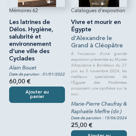
Mémoires 62
Catalogues d'exposition
Les latrines de
Vivre et mourir en
Délos. Hygiène,
Égypte
salubrité et
d’Alexandre le
environnement
Grand à Cléopâtre
d’une ville des
À l’occasion d’une grande
Cyclades
exposition présentée au Musée
d’Aquitaine à Bordeaux du 27
Alain Bouet
juin au 3 novembre 2024, les
Date de parution : 01/01/2022
meilleurs spécialistes de
60,00 €
l’Égypte des Ptolémées
proposent une synthèse sur la
Ajouter au
soci...
panier
Marie-Pierre Chaufray &
Raphaële Meffre (dir.)
Date de parution : 15/06/2024
25,00 €