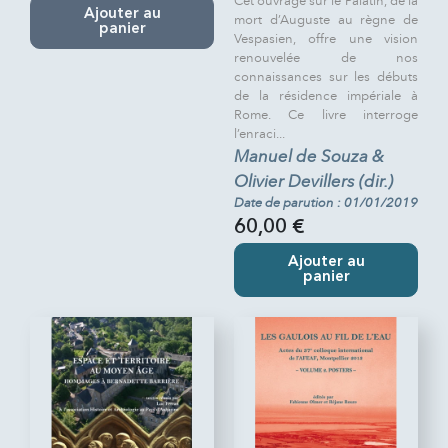
Cet ouvrage sur le Palatin, de la
Ajouter au
mort d’Auguste au règne de
panier
Vespasien, offre une vision
renouvelée de nos
connaissances sur les débuts
de la résidence impériale à
Rome. Ce livre interroge
l’enraci...
Manuel de Souza &
Olivier Devillers (dir.)
Date de parution : 01/01/2019
60,00 €
Ajouter au
panier