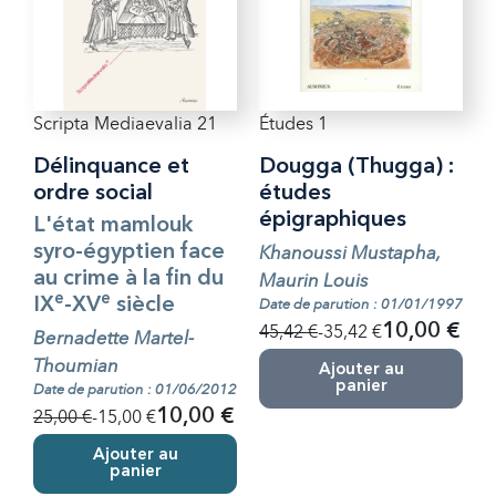
Scripta Mediaevalia 21
Études 1
Délinquance et
Dougga (Thugga) :
ordre social
études
épigraphiques
L'état mamlouk
syro-égyptien face
Khanoussi Mustapha,
au crime à la fin du
Maurin Louis
e
e
IX
-XV
siècle
Date de parution : 01/01/1997
45,42 €
-35,42 €
10,00 €
Bernadette Martel-
Thoumian
Ajouter au
panier
Date de parution : 01/06/2012
25,00 €
-15,00 €
10,00 €
Ajouter au
panier