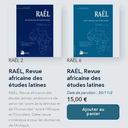
RAÉL 2
RAÉL 6
RAÉL, Revue
RAÉL, Revue
africaine des
africaine des
études latines
études latines
RAEL,
Revue africaine des
Date de parution : 30/11/2
études latines
, ambitionne de
15,00 €
servir de ‘‘pont de la
latinitas
et
de l’
humanitas’’
entre l’Afrique
Ajouter au
panier
et l’Occident. Cette revue
s’intéresse à tous les domaines
de l’Antiquit...