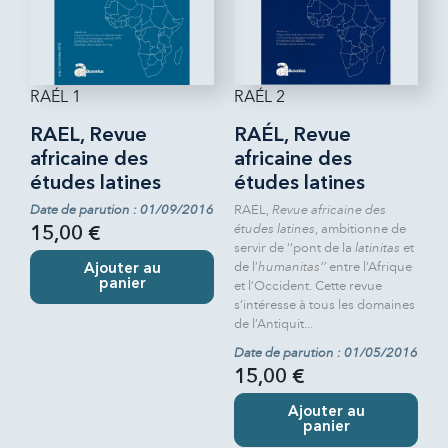
RAÉL 1
RAÉL 2
RAEL, Revue
RAÉL, Revue
africaine des
africaine des
études latines
études latines
Date de parution : 01/09/2016
RAEL,
Revue africaine des
études latines
, ambitionne de
15,00 €
servir de ‘‘pont de la
latinitas
et
de l’
humanitas’’
entre l’Afrique
Ajouter au
panier
et l’Occident. Cette revue
s’intéresse à tous les domaines
de l’Antiquit...
Date de parution : 01/05/2016
15,00 €
Ajouter au
panier