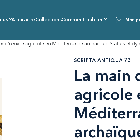
ous ?
À paraître
Collections
Comment publier ?
Mon pa
in d'œuvre agricole en Méditerranée archaïque. Statuts et 
SCRIPTA ANTIQUA 73
La main 
agricole 
Méditerr
archaïque