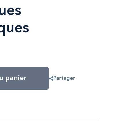
ues
ques
u panier
Partager