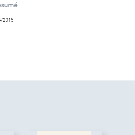
ésumé
5/2015