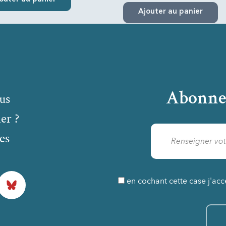
Ajouter au panier
Abonne
us
er ?
es
Bluesky
en cochant cette case j'acc