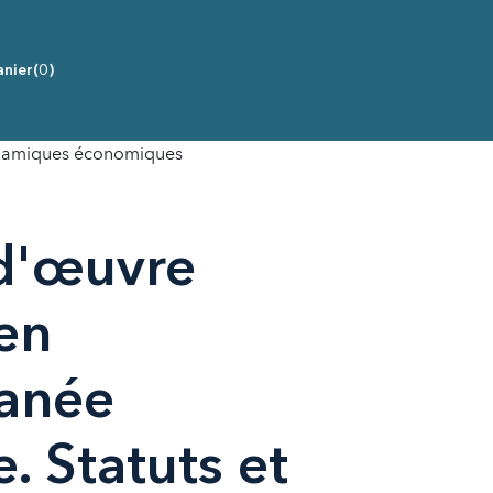
nier
(0)
dynamiques économiques
d'œuvre
en
anée
. Statuts et