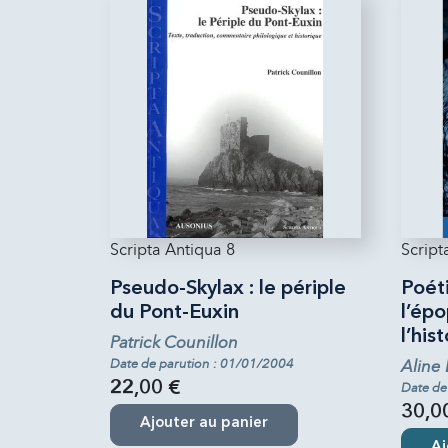
Scripta Antiqua 8
Script
Pseudo-Skylax : le périple
Poét
du Pont-Euxin
l’ép
l’his
Patrick Counillon
Date de parution : 01/01/2004
Aline
22,00 €
Date de
30,0
Ajouter au panier
Aj