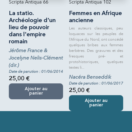
Scripta Antiqua 66
Scripta Antiqua 102
La statio.
Femmes en Afrique
Archéologie d'un
ancienne
lieu de pouvoir
Les auteurs classiques, peu
loquaces sur les peuples de
dans l'empire
l’Afrique du Nord, ont concédé
romain
quelques bribes aux femmes
Jérôme France &
berbères. Des gravures et des
fresques pré- et
Jocelyne Nelis-Clément
protohistoriques, quelques
(dir.)
textes li...
Date de parution : 01/06/2014
Nacéra Benseddik
25,00 €
Date de parution : 01/06/2017
Ajouter au
25,00 €
panier
Ajouter au
panier