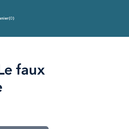
nier
(0)
 Le faux
e