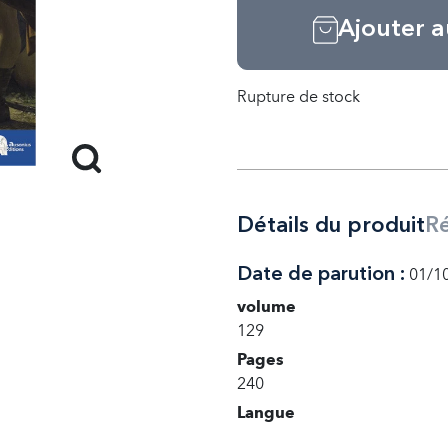
Ajouter a
Rupture de stock
Détails du produit
R
Date de parution :
01/1
volume
129
Pages
240
Langue