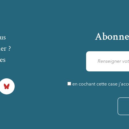
Abonne
us
er ?
es
Bluesky
en cochant cette case j'acc