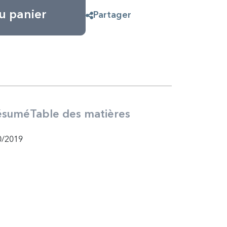
u panier
Partager
ésumé
Table des matières
0/2019