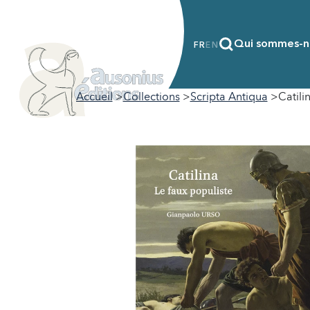
Qui sommes-n
FR
EN
Accueil
Collections
Scripta Antiqua
Catili