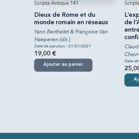
Scripta Antiqua 141
Script
Dieux de Rome et du
L’exp
monde romain en réseaux
de l’
entre
Yann Berthelet & Françoise Van
conf
Haeperen (dir.)
Claud
Date de parution : 01/01/2021
19,00 €
Chevr
Date de
Ajouter au panier
25,0
Aj