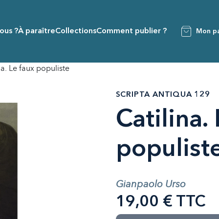
ous ?
À paraître
Collections
Comment publier ?
Mon pa
na. Le faux populiste
SCRIPTA ANTIQUA 129
Catilina.
populist
Gianpaolo Urso
19,00 € TTC