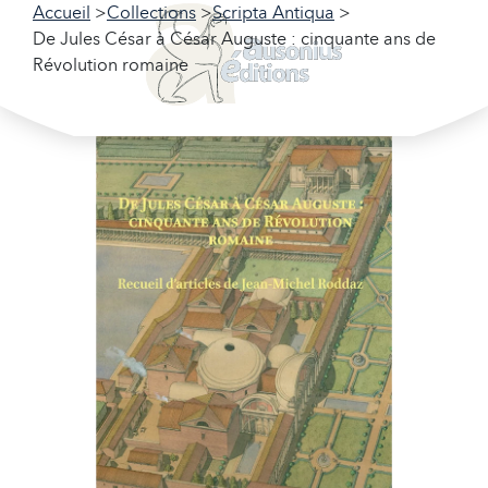
Accueil
Collections
Scripta Antiqua
De Jules César à César Auguste : cinquante ans de
Révolution romaine