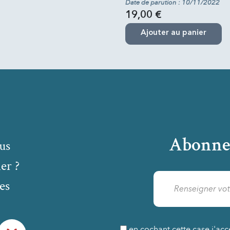
Date de parution : 10/11/2022
19,00 €
Ajouter au panier
Abonne
us
er ?
es
Bluesky
en cochant cette case j'acc