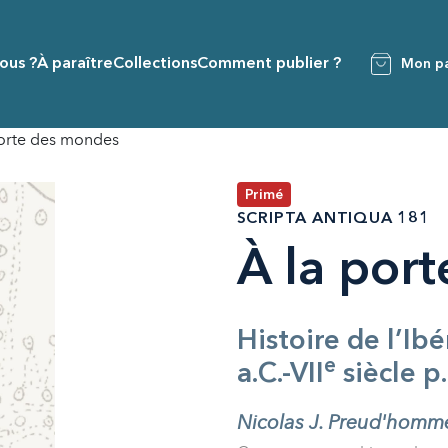
ous ?
À paraître
Collections
Comment publier ?
Mon pa
porte des mondes
Primé
SCRIPTA ANTIQUA 181
À la por
Histoire de l’Ibé
e
a.C.-VII
siècle p
Nicolas J. Preud'homm