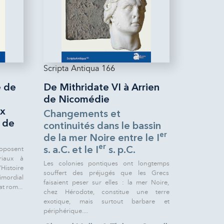
Scripta Antiqua 166
e de
De Mithridate VI à Arrien
de Nicomédie
ux
Changements et
t de
continuités dans le bassin
er
de la mer Noire entre le I
er
oposent
s. a.C. et le I
s. p.C.
riaux à
Les colonies pontiques ont longtemps
Histoire
souffert des préjugés que les Grecs
rimordial
faisaient peser sur elles : la mer Noire,
t rom...
chez Hérodote, constitue une terre
exotique, mais surtout barbare et
périphérique....