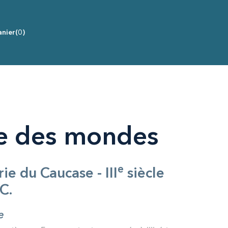
nier
(0)
te des mondes
e
rie du Caucase - III
siècle
.C.
e