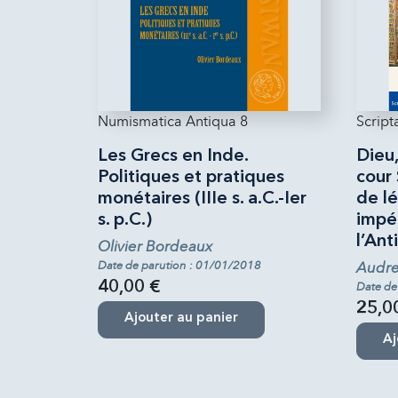
Numismatica Antiqua 8
Script
Les Grecs en Inde.
Dieu,
Politiques et pratiques
cour 
monétaires (IIIe s. a.C.-Ier
de lé
s. p.C.)
impér
l’Ant
Olivier Bordeaux
Date de parution : 01/01/2018
Audre
40,00 €
Date de
25,0
Ajouter au panier
Aj