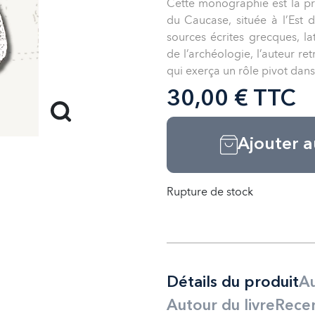
Cette monographie est la pre
du Caucase, située à l’Est d
sources écrites grecques, l
de l’archéologie, l’auteur re
qui exerça un rôle pivot dans
30,00 € TTC
Ajouter a
Rupture de stock
Détails du produit
Au
Autour du livre
Rece