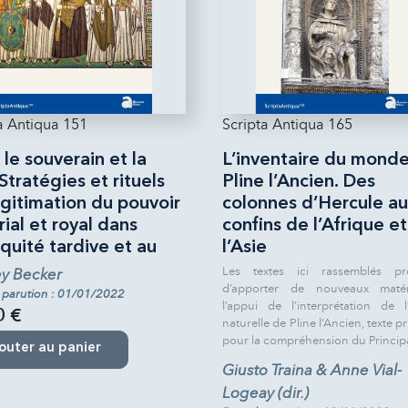
a Antiqua 151
Scripta Antiqua 165
 le souverain et la
L’inventaire du mond
Stratégies et rituels
Pline l’Ancien. Des
gitimation du pouvoir
colonnes d’Hercule a
ial et royal dans
confins de l’Afrique e
iquité tardive et au
l’Asie
Les textes ici rassemblés pr
y Becker
d’apporter de nouveaux maté
 parution : 01/01/2022
l’appui de l’interprétation de l’
0 €
naturelle de Pline l’Ancien, texte p
pour la compréhension du Principa
outer au panier
Giusto Traina & Anne Vial-
Logeay (dir.)