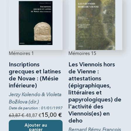
Mémoires 1
Mémoires 15
Inscriptions
Les Viennois hors
grecques et latines
de Vienne :
de Novae : (Mésie
attestations
inférieure)
(épigraphiques,
littéraires et
Jerzy Kolendo & Violeta
papyrologiques) de
Božilova (dir.)
l'activité des
Date de parution : 01/01/1997
Viennois(es) en
63,87 €
-48,87 €
15,00 €
deho
Ajouter au
Bernard Rémy, François
panier