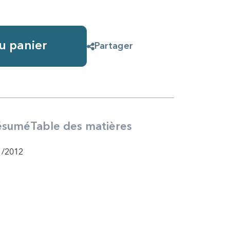
u panier
Partager
ésumé
Table des matières
1/2012