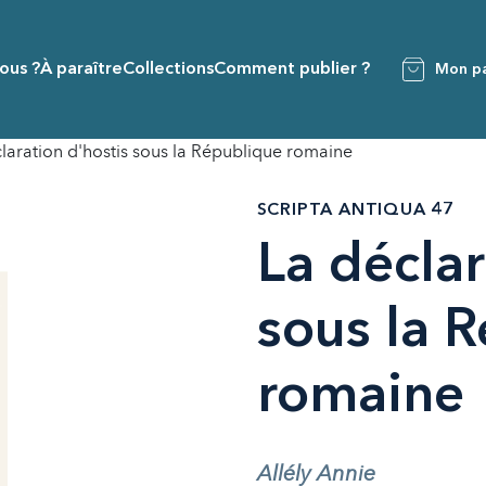
ous ?
À paraître
Collections
Comment publier ?
Mon pa
laration d'hostis sous la République romaine
SCRIPTA ANTIQUA 47
La déclar
sous la 
romaine
Allély Annie