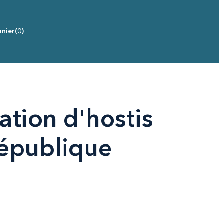
nier
(0)
ation d'hostis
République