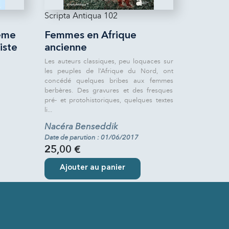
Scripta Antiqua 102
ême
Femmes en Afrique
iste
ancienne
Les auteurs classiques, peu loquaces sur
les peuples de l’Afrique du Nord, ont
concédé quelques bribes aux femmes
berbères. Des gravures et des fresques
pré- et protohistoriques, quelques textes
li...
Nacéra Benseddik
Date de parution : 01/06/2017
25,00 €
Ajouter au panier