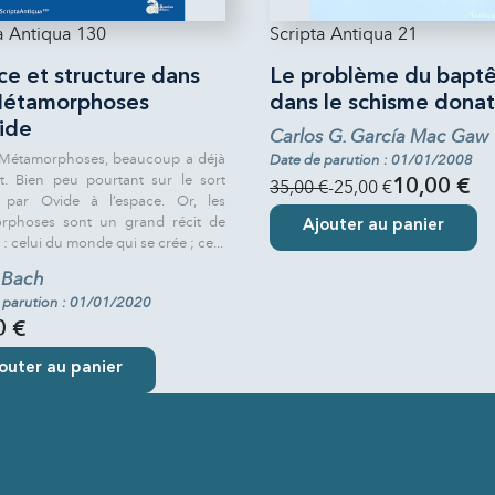
a Antiqua 130
Scripta Antiqua 21
ce et structure dans
Le problème du bapt
Métamorphoses
dans le schisme donat
ide
Carlos G. García Mac Gaw
 Métamorphoses, beaucoup a déjà
Date de parution : 01/01/2008
it. Bien peu pourtant sur le sort
35,00 €
-25,00 €
10,00 €
é par Ovide à l’espace. Or, les
rphoses sont un grand récit de
Ajouter au panier
 : celui du monde qui se crée ; ce...
 Bach
 parution : 01/01/2020
0 €
outer au panier