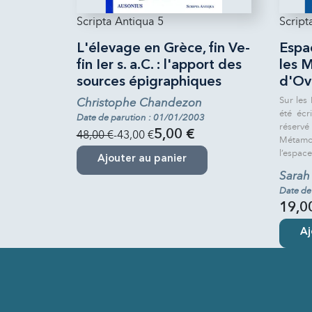
Scripta Antiqua 5
Script
L'élevage en Grèce, fin Ve-
Espa
fin Ier s. a.C. : l'apport des
les 
sources épigraphiques
d'Ov
Sur les
Christophe Chandezon
été écr
Date de parution : 01/01/2003
réserv
48,00 €
-43,00 €
5,00 €
Métamo
l’espace
Ajouter au panier
Sarah
Date de
19,0
Aj