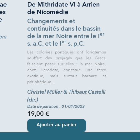
sae
De Mithridate VI à Arrien
es
de Nicomédie
e
Changements et
continuités dans le bassin
er
ers
de la mer Noire entre le I
er
s. a.C. et le I
s. p.C.
Les colonies pontiques ont longtemps
souffert des préjugés que les Grecs
faisaient peser sur elles : la mer Noire,
chez Hérodote, constitue une terre
exotique, mais surtout barbare et
périphérique....
Christel Müller & Thibaut Castelli
(dir.)
Date de parution : 01/01/2023
19,00 €
Ajouter au panier