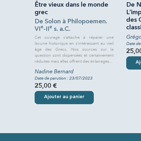
Être vieux dans le monde
De N
grec
L’imp
des 
De Solon à Philopoemen.
class
e
e
VI
-II
s. a.C.
Grégo
Cet ouvrage s’attache à réparer une
lacune historique en s’intéressant au vieil
Date de
âge des Grecs. Nos sources sur la
25,0
question sont dispersées et certainement
réduites mais elles offrent des éclairages...
Aj
Nadine Bernard
Date de parution : 23/07/2023
25,00 €
Ajouter au panier