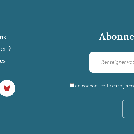
Abonne
us
er ?
es
Bluesky
en cochant cette case j'acc