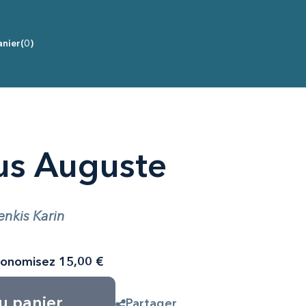
nier
(0)
us Auguste
Jenkis Karin
onomisez 15,00 €
u panier
Partager