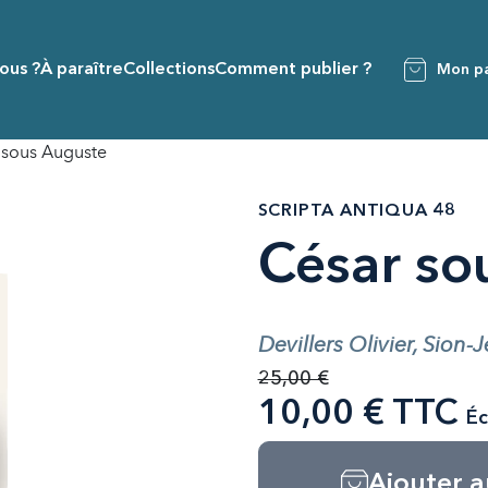
ous ?
À paraître
Collections
Comment publier ?
Mon pa
 sous Auguste
SCRIPTA ANTIQUA 48
César so
Devillers Olivier, Sion-
25,00 €
10,00 € TTC
Éc
Ajouter a