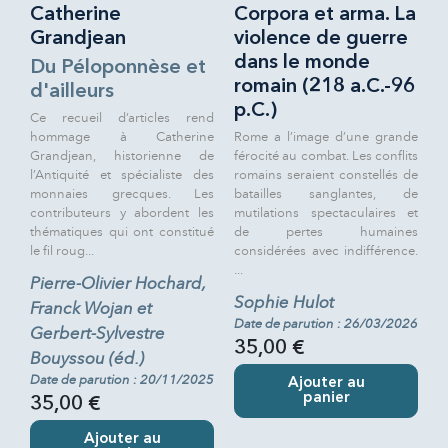
Catherine
Corpora et arma. La
Grandjean
violence de guerre
dans le monde
Du Péloponnèse et
romain (218 a.C.-96
d'ailleurs
p.C.)
Ce recueil d’articles rend
hommage à Catherine
Rome a l’image d’une grande
Grandjean, historienne de
férocité au combat. Les conflits
l’Antiquité et spécialiste des
romains seraient constellés de
monnaies grecques. Les
batailles sanglantes, de
contributeurs y abordent les
mutilations spectaculaires et
thématiques qui ont constitué
de pertes humaines
le fil roug...
considérées avec indifférence.
...
Pierre-Olivier Hochard,
Sophie Hulot
Franck Wojan et
Date de parution : 26/03/2026
Gerbert-Sylvestre
35,00 €
Bouyssou (éd.)
Date de parution : 20/11/2025
Ajouter au
panier
35,00 €
Ajouter au