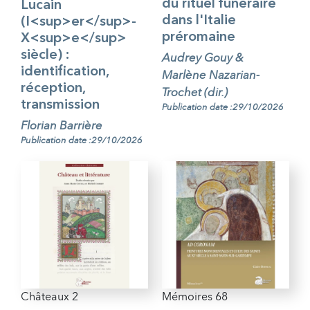
du rituel funéraire
Lucain
dans l'Italie
(I<sup>er</sup>-
préromaine
X<sup>e</sup>
siècle) :
Audrey Gouy &
identification,
Marlène Nazarian-
réception,
Trochet (dir.)
transmission
Publication date :29/10/2026
Florian Barrière
Publication date :29/10/2026
Châteaux 2
Mémoires 68