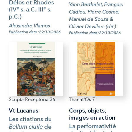
Délos et Rhodes
Yann Berthelet, François
e
e
(IV
s. a.C.-III
s.
Cadiou, Pierre Cosme,
p.C.)
Manuel de Souza &
Alexandre Vlamos
Olivier Devillers (dir.)
Publication date :29/10/2026
Publication date :29/10/2026
Scripta Receptoria 36
Thanat'Os 7
Vt Lucanus
Corps, objets,
images en action
Les citations du
Bellum ciuile
La performativité
de