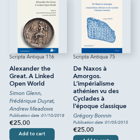
Scripta Antiqua 116
Scripta Antiqua 75
Alexander the
De Naxos à
Great. A Linked
Amorgos.
Open World
L’impérialisme
athénien vu des
Simon Glenn,
Cyclades à
Frédérique Duyrat,
l’époque classique
Andrew Meadows
Grégory Bonnin
Publication date :01/10/2018
Publication date :01/05/2015
€25.00
€25.00
Add to cart