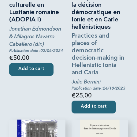
culturelle en
la décision
Lusitanie romaine
démocratique en
(ADOPIA I)
Ionie et en Carie
hellénistiques
Jonathan Edmondson
Practices and
& Milagros Navarro
places of
Caballero (dir.)
democratic
Publication date :02/06/2024
decision-making in
€50.00
Hellenistic Ionia
Add to cart
and Caria
Julie Bernini
Publication date :24/10/2023
€25.00
Add to cart