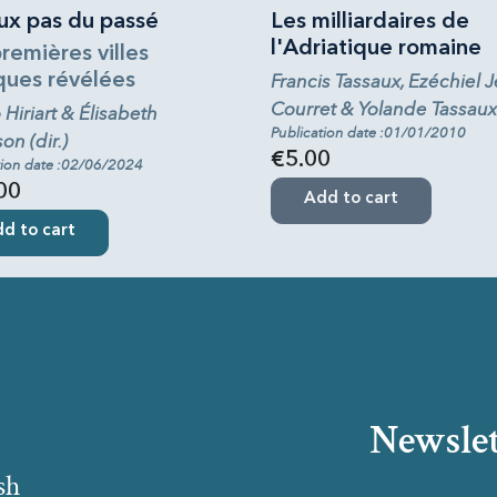
ux pas du passé
Les milliardaires de
l'Adriatique romaine
remières villes
ques révélées
Francis Tassaux, Ezéchiel 
Courret & Yolande Tassaux 
Hiriart & Élisabeth
Publication date :01/01/2010
on (dir.)
€5.00
tion date :02/06/2024
00
Add to cart
d to cart
Newslet
sh