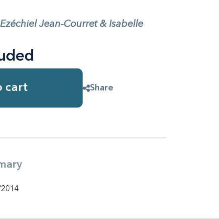
 Ezéchiel Jean-Courret & Isabelle
luded
 cart
Share
mary
/2014