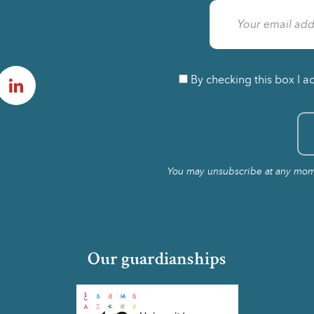
am
LinkedIn
By checking this box I a
You may unsubscribe at any momen
Our guardianships