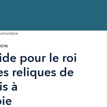
 Lamontjoie
TION
de pour le roi
es reliques de
is à
ie