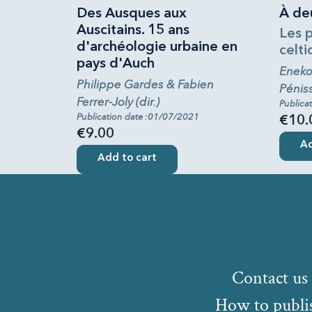
Des Ausques aux
À de
Auscitains. 15 ans
Les p
d'archéologie urbaine en
celti
pays d'Auch
Eneko 
Philippe Gardes & Fabien
Péniss
Ferrer-Joly (dir.)
Publica
Publication date :01/07/2021
€10.
€9.00
Ad
Add to cart
Contact us
How to publi