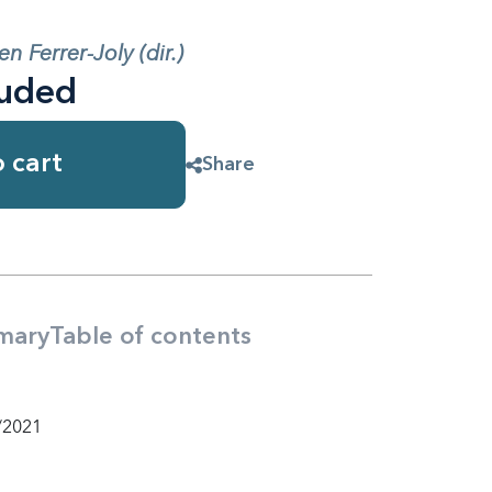
 Ferrer-Joly (dir.)
luded
 cart
Share
mary
Table of contents
/2021