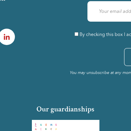
am
LinkedIn
By checking this box I a
You may unsubscribe at any momen
Our guardianships