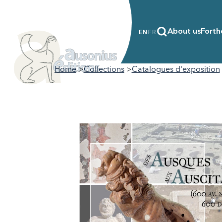
About us
Forth
EN
FR
Home
Collections
Catalogues d'exposition