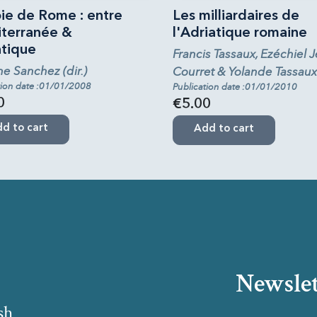
oie de Rome : entre
Les milliardaires de
terranée &
l'Adriatique romaine
ntique
Francis Tassaux, Ezéchiel 
e Sanchez (dir.)
Courret & Yolande Tassaux 
tion date :01/01/2008
Publication date :01/01/2010
0
€5.00
d to cart
Add to cart
Newslet
sh