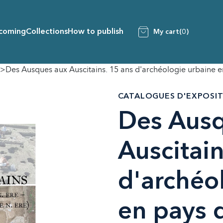
coming
Collections
How to publish
My cart
(0)
Des Ausques aux Auscitains. 15 ans d'archéologie urbaine 
CATALOGUES D'EXPOSI
Des Ausq
Auscitain
d'archéo
en pays 