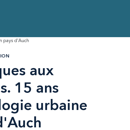
en pays d'Auch
TION
ues aux
s. 15 ans
logie urbaine
d'Auch