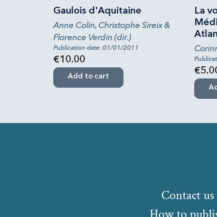
Gaulois d'Aquitaine
La v
Médi
Anne Colin, Christophe Sireix &
Atla
Florence Verdin (dir.)
Corinn
Publication date :01/01/2011
€10.00
Publica
€5.0
Add to cart
Ad
Contact us
How to publi