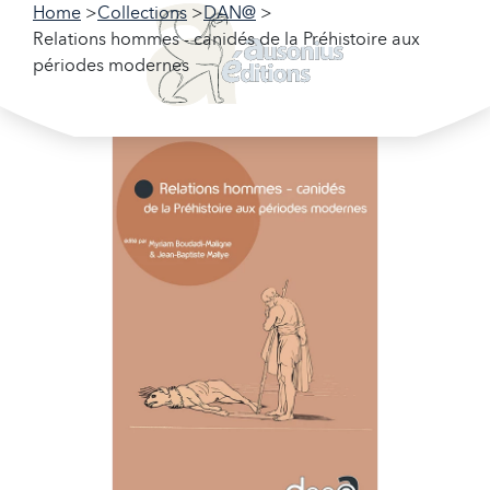
Home
Collections
DAN@
Relations hommes - canidés de la Préhistoire aux
périodes modernes