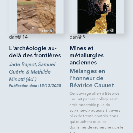
dan@ 14
dan@ 9
L'archéologie au-
Mines et
delà des frontières
métallurgies
anciennes
Jade Bajeot, Samuel
Mélanges en
Guérin & Mathilde
l’honneur de
Minotti (éd.)
Béatrice Cauuet
Publication date :15/12/2025
Cet ouvrage offert à Béatrice
Cauuet par ses collègues et
amis rassemble plus de
soixante-dix auteurs à travers
plus de trente contributions
qui touchent tous les
domaines de recherche qu’elle
a in...