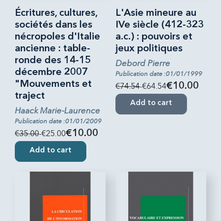
Écritures, cultures,
L'Asie mineure au
sociétés dans les
IVe siècle (412-323
nécropoles d'Italie
a.c.) : pouvoirs et
ancienne : table-
jeux politiques
ronde des 14-15
Debord Pierre
décembre 2007
Publication date :01/01/1999
"Mouvements et
€74.54
-€64.54
€10.00
traject
Add to cart
Haack Marie-Laurence
Publication date :01/01/2009
€35.00
-€25.00
€10.00
Add to cart