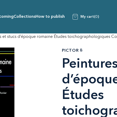
coming
Collections
How to publish
My cart
(0)
s et stucs d’époque romaine Études toichographologiques Co
PICTOR 8
Peintures
d’époqu
Études
toichogr