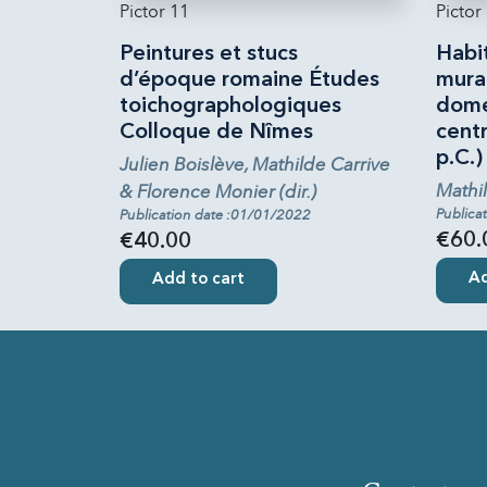
Pictor 11
Pictor
Peintures et stucs
Habit
d’époque romaine Études
mural
toichographologiques
dome
Colloque de Nîmes
centra
p.C.)
Julien Boislève, Mathilde Carrive
Mathi
& Florence Monier (dir.)
Publica
Publication date :01/01/2022
€60.
€40.00
Ad
Add to cart