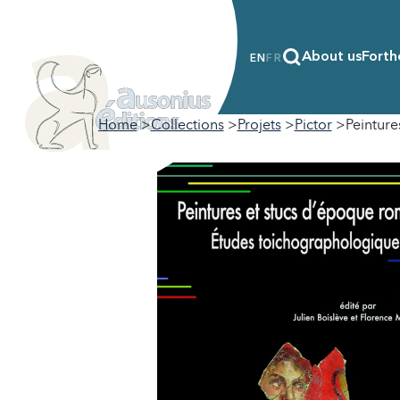
About us
Forth
EN
FR
Home
Collections
Projets
Pictor
Peinture