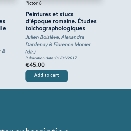
Pictor 6
Peintures et stucs
es
d’époque romaine. Études
IIe
toichographologiques
Julien Boislève, Alexandra
Dardenay & Florence Monier
r &
(dir.)
Publication date :01/01/2017
€45.00
Add to cart