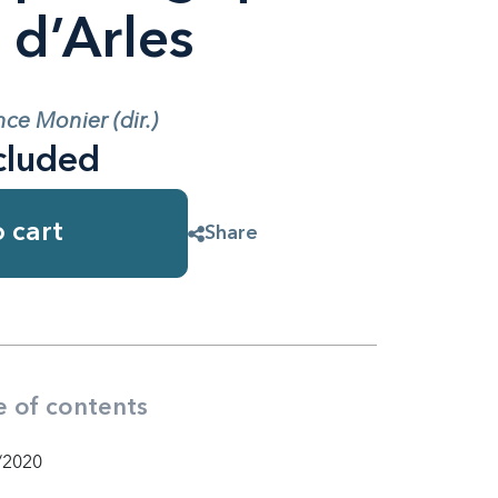
 d’Arles
nce Monier (dir.)
cluded
 cart
Share
e of contents
/2020