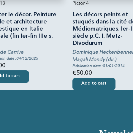
 13
Pictor 4
er le décor. Peinture
Les décors peints et
e et architecture
stuqués dans la cité d
stique en Italie
Médiomatriques. Ier-I
le (fin Ier-fin IIIe s.
siècle p.C. I. Metz-
Divodurum
lde Carrive
Dominique Heckenbenne
tion date :04/12/2025
Magali Mondy (dir.)
00
Publication date :01/01/2014
€50.00
d to cart
Add to cart