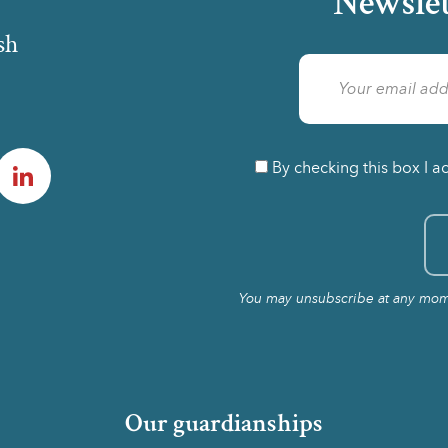
Newslet
sh
am
LinkedIn
By checking this box I a
You may unsubscribe at any momen
Our guardianships