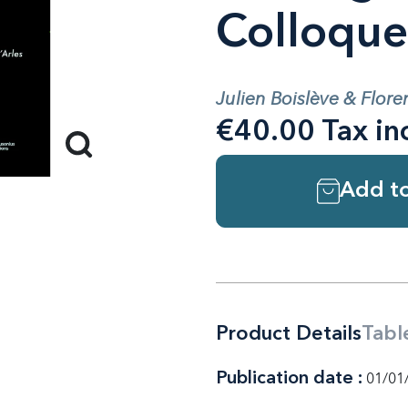
Colloque
Julien Boislève & Flore
€40.00 Tax in
Add to
Product Details
Tabl
Publication date :
01/01